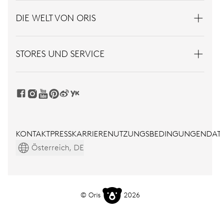
DIE WELT VON ORIS
STORES UND SERVICE
KONTAKT
PRESS
KARRIERE
NUTZUNGSBEDINGUNGEN
DAT
Österreich, DE
© Oris
2026