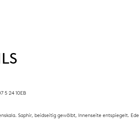
ILS
07 5 24 10EB
enskala.
Saphir, beidseitig gewölbt, Innenseite entspiegelt.
Ede