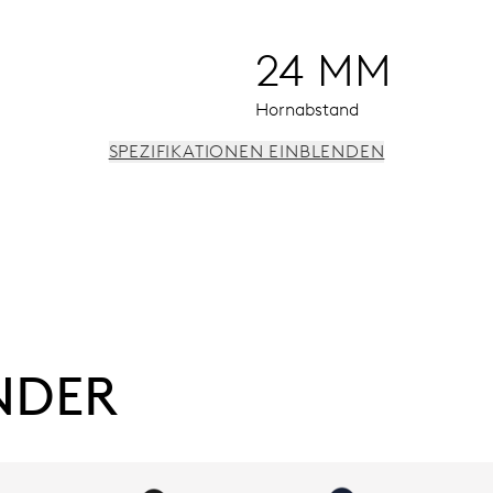
24 MM
Hornabstand
SPEZIFIKATIONEN EINBLENDEN
osse Datums- und Wochentagsfenster, Datum und Wochentag a
NDER