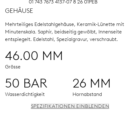
01 743 7673 4137-07 8 26 01PEB
GEHÄUSE
Mehrteiliges Edelstahlgehäuse, Keramik-Lünette mit
Minutenskala.
Saphir, beidseitig gewölbt, Innenseite
entspiegelt.
Edelstahl, Spezialgravur, verschraubt.
46.00 MM
Grösse
50 BAR
26 MM
Wasserdichtigkeit
Hornabstand
SPEZIFIKATIONEN EINBLENDEN
UHRWERK
Stunden- und Minutenzeiger aus der Mitte, kleine
Sekunde bei 9 Uhr, Fensterdatum, Datums-Korrektor,