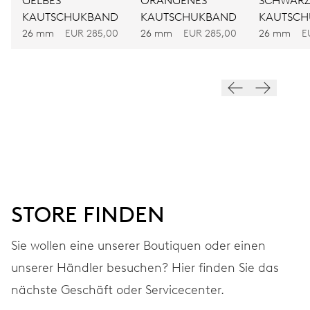
GELBES
ORANGENES
SCHWARZ
KAUTSCHUKBAND
KAUTSCHUKBAND
KAUTSC
FREQUENZ
26 mm
EUR 285,00
26 mm
EUR 285,00
26 mm
E
28.800 A/h, 4 Hz
ZIFFERBLATT
Grau
ARMBAND
Edelstahl
STORE FINDEN
Sie wollen eine unserer Boutiquen oder einen
GARANTIE
2 Jahre
unserer Händler besuchen? Hier finden Sie das
Werden Sie Mitglied bei MyOris und verlängern Sie Ihre Garantie
nächste Geschäft oder Servicecenter.
kostenlos auf 3 Jahre