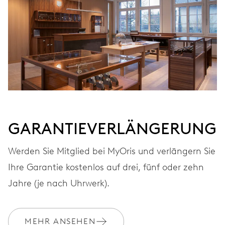
Automatischer Aufzug
FREQUENZ
28.800 A/h, 4 Hz
ZIFFERBLATT
Grau
GARANTIEVERLÄNGERUNG
Werden Sie Mitglied bei MyOris und verlängern Sie
ARMBAND
Leder
Ihre Garantie kostenlos auf drei, fünf oder zehn
Jahre (je nach Uhrwerk).
GARANTIE
2 Jahre
MEHR ANSEHEN