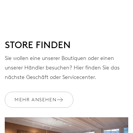
Stunden-, Minuten- und Sekundenzeiger aus der Mitte,
Fensterdatum, augenblicklicher Datumswechsel,
Datums-Korrektor, Sekunden-Stopp
STORE FINDEN
38 Std.
Sie wollen eine unserer Boutiquen oder einen
Gangreserve
unserer Händler besuchen? Hier finden Sie das
KALIBER
nächste Geschäft oder Servicecenter.
637
MEHR ANSEHEN
ABMESSUNGEN
Ø 25.60 mm, 11 1/2’’’
AUFZUG