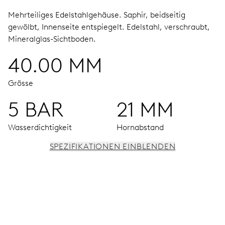
Mehrteiliges Edelstahlgehäuse.
Saphir, beidseitig
gewölbt, Innenseite entspiegelt.
Edelstahl, verschraubt,
Mineralglas-Sichtboden.
40.00 MM
Grösse
5 BAR
21 MM
Wasserdichtigkeit
Hornabstand
SPEZIFIKATIONEN EINBLENDEN
UHRWERK
Stunden-, Minuten- und Sekundenzeiger aus der Mitte,
Fensterdatum, augenblicklicher Datumswechsel,
Datums-Korrektor, Sekunden-Stopp