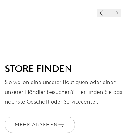
28.800 A/h, 4 Hz
ZIFFERBLATT
Grau
STORE FINDEN
ARMBAND
Leder
Sie wollen eine unserer Boutiquen oder einen
unserer Händler besuchen? Hier finden Sie das
GARANTIE
2 Jahre
nächste Geschäft oder Servicecenter.
Werden Sie Mitglied bei MyOris und verlängern Sie Ihre Garantie
kostenlos auf 3 Jahre
MEHR ANSEHEN
MYORIS