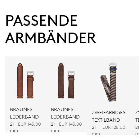
PASSENDE 
38 Std.
Gangreserve
ARMBÄNDER
KALIBER
737
ABMESSUNGEN
Ø 25.60 mm, 11 1/2’’’
AUFZUG
BRAUNES
BRAUNES
ZWEIFARBIGES
Z
Automatischer Aufzug
LEDERBAND
LEDERBAND
TEXTILBAND
T
21
EUR 145,00
21
EUR 145,00
21
EUR 125,00
2
mm
mm
FREQUENZ
mm