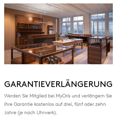
AUFZUG
Automatischer Aufzug
FREQUENZ
28.800 A/h, 4 Hz
ZIFFERBLATT
Grau
GARANTIEVERLÄNGERUNG
ARMBAND
Leder
Werden Sie Mitglied bei MyOris und verlängern Sie
Ihre Garantie kostenlos auf drei, fünf oder zehn
Jahre (je nach Uhrwerk).