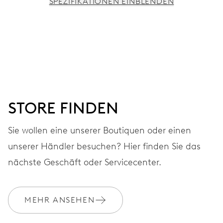
SPEZIFIKATIONEN EINBLENDEN
UHRWERK
Stunden-, Minuten- und Sekundenzeiger aus der Mitte,
Feinregulierung und Sekunden-Stopp
38 Std.
STORE FINDEN
Gangreserve
Sie wollen eine unserer Boutiquen oder einen
unserer Händler besuchen? Hier finden Sie das
KALIBER
560
nächste Geschäft oder Servicecenter.
ABMESSUNGEN
MEHR ANSEHEN
Ø 17.20 mm, 7 3/4’’’