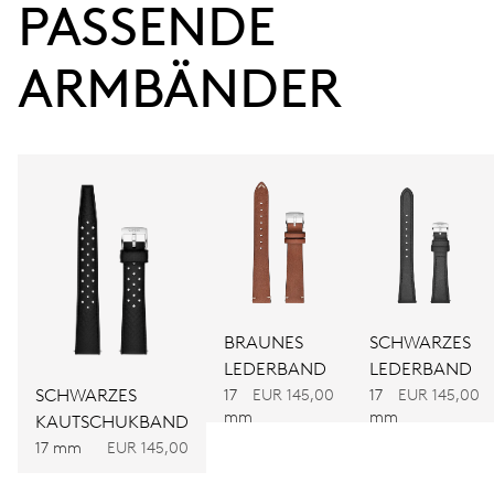
38 Std.
PASSENDE 
Gangreserve
ARMBÄNDER
KALIBER
560
ABMESSUNGEN
Ø 17.20 mm, 7 3/4’’’
AUFZUG
Automatischer Aufzug
BRAUNES
SCHWARZES
LEDERBAND
LEDERBAND
SCHWARZES
17
EUR 145,00
17
EUR 145,00
FREQUENZ
mm
mm
KAUTSCHUKBAND
28.800 A/h, 4 Hz
17 mm
EUR 145,00