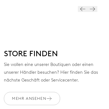
ZIFFERBLATT
Grau
ARMBAND
Leder
STORE FINDEN
GARANTIE
2 Jahre
Sie wollen eine unserer Boutiquen oder einen
unserer Händler besuchen? Hier finden Sie das
Werden Sie Mitglied bei MyOris und verlängern Sie Ihre Garantie
kostenlos auf 3 Jahre
nächste Geschäft oder Servicecenter.
MYORIS
MEHR ANSEHEN