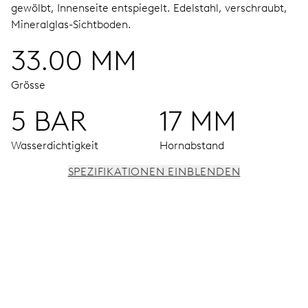
gewölbt, Innenseite entspiegelt.
Edelstahl, verschraubt,
Mineralglas-Sichtboden.
33.00 MM
Grösse
5 BAR
17 MM
Wasserdichtigkeit
Hornabstand
SPEZIFIKATIONEN EINBLENDEN
UHRWERK
Stunden-, Minuten- und Sekundenzeiger aus der Mitte,
Feinregulierung und Sekunden-Stopp