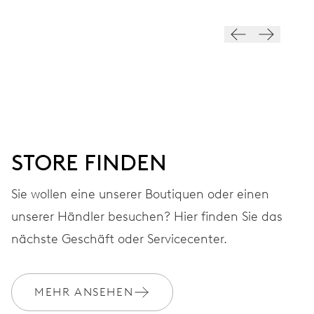
ZIFFERBLATT
Grau
ARMBAND
Leder
STORE FINDEN
Sie wollen eine unserer Boutiquen oder einen
GARANTIE
2 Jahre
unserer Händler besuchen? Hier finden Sie das
nächste Geschäft oder Servicecenter.
Werden Sie Mitglied bei MyOris und verlängern Sie Ihre Garantie
kostenlos auf 3 Jahre
MEHR ANSEHEN
MYORIS