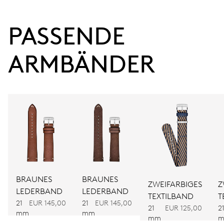
38 Std.
PASSENDE 
Gangreserve
ARMBÄNDER
KALIBER
734
ABMESSUNGEN
Ø 25.60 mm, 11 1/2’’’
AUFZUG
Automatischer Aufzug
BRAUNES
BRAUNES
ZWEIFARBIGES
Z
LEDERBAND
LEDERBAND
TEXTILBAND
T
21
EUR 145,00
21
EUR 145,00
FREQUENZ
21
EUR 125,00
2
mm
mm
28.800 A/h, 4 Hz
mm