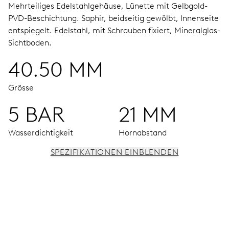
Mehrteiliges Edelstahlgehäuse, Lünette mit Gelbgold-
PVD-Beschichtung.
Saphir, beidseitig gewölbt, Innenseite
entspiegelt.
Edelstahl, mit Schrauben fixiert, Mineralglas-
Sichtboden.
40.50 MM
Grösse
5 BAR
21 MM
Wasserdichtigkeit
Hornabstand
SPEZIFIKATIONEN EINBLENDEN
UHRWERK
Stunden-, Minuten- und Sekundenzeiger aus der Mitte,
Feinregulierung und Sekunden-Stopp