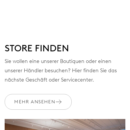
ZIFFERBLATT
Grau
ARMBAND
Leder
STORE FINDEN
Sie wollen eine unserer Boutiquen oder einen
GARANTIE
2 Jahre
unserer Händler besuchen? Hier finden Sie das
nächste Geschäft oder Servicecenter.
Werden Sie Mitglied bei MyOris und verlängern Sie Ihre Garantie
kostenlos auf 3 Jahre
MEHR ANSEHEN
MYORIS