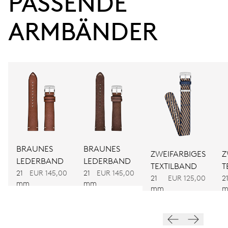
PASSENDE 
Gangreserve
ARMBÄNDER
KALIBER
734
ABMESSUNGEN
Ø 25.60 mm, 11 1/2’’’
AUFZUG
Automatischer Aufzug
BRAUNES
BRAUNES
ZWEIFARBIGES
Z
LEDERBAND
LEDERBAND
TEXTILBAND
T
21
EUR 145,00
21
EUR 145,00
FREQUENZ
21
EUR 125,00
2
mm
mm
28.800 A/h, 4 Hz
mm