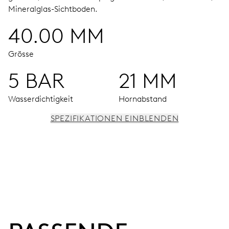
Mineralglas-Sichtboden.
40.00 MM
Grösse
5 BAR
21 MM
Wasserdichtigkeit
Hornabstand
SPEZIFIKATIONEN EINBLENDEN
UHRWERK
Stunden-, Minuten- und Sekundenzeiger aus der Mitte,
Feinregulierung und Sekunden-Stopp
38 Std.