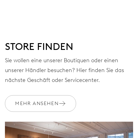
Stunden- und Minutenzeiger aus der Mitte, kleine
Sekunde bei 9 Uhr, Fensterdatum, Wochentagszeiger aus
der Mitte, augenblicklicher Datums- und
Wochentagswechsel, Datums- und Wochentags-
Korrektor, Sekunden-Stopp
STORE FINDEN
Sie wollen eine unserer Boutiquen oder einen
38 Std.
unserer Händler besuchen? Hier finden Sie das
Gangreserve
nächste Geschäft oder Servicecenter.
KALIBER
645
MEHR ANSEHEN
ABMESSUNGEN
Ø 25.60 mm, 11 1/2’’’