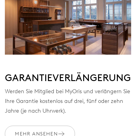
AUFZUG
Automatischer Aufzug
FREQUENZ
28.800 A/h, 4 Hz
GARANTIEVERLÄNGERUNG
ZIFFERBLATT
Schwarz
Werden Sie Mitglied bei MyOris und verlängern Sie
Ihre Garantie kostenlos auf drei, fünf oder zehn
ARMBAND
Edelstahl
Jahre (je nach Uhrwerk).
MEHR ANSEHEN