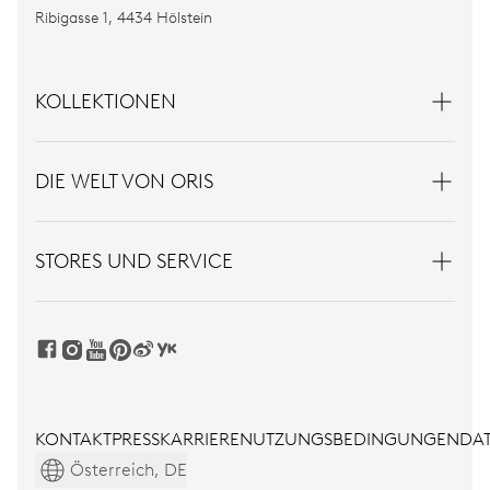
Ribigasse 1, 4434 Hölstein
KOLLEKTIONEN
DIE WELT VON ORIS
STORES UND SERVICE
KONTAKT
PRESS
KARRIERE
NUTZUNGSBEDINGUNGEN
DAT
Österreich, DE