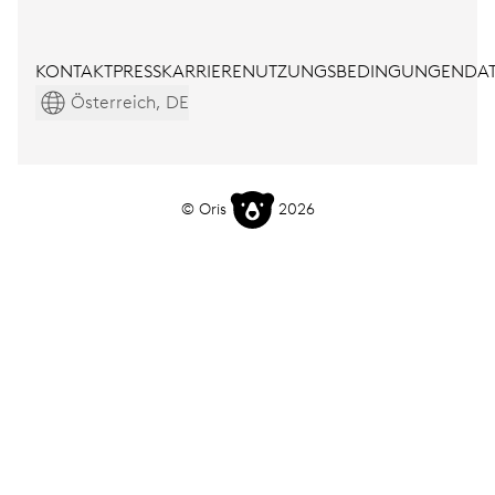
KONTAKT
PRESS
KARRIERE
NUTZUNGSBEDINGUNGEN
DAT
Österreich, DE
© Oris
2026