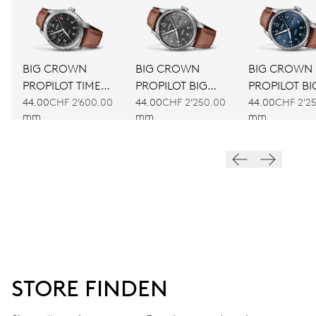
BIG CROWN
BIG CROWN
BIG CROWN
PROPILOT TIMER
PROPILOT BIG
PROPILOT BI
GMT
DAY DATE
DAY DATE
44.00
CHF 2’600.00
44.00
CHF 2’250.00
44.00
CHF 2’2
mm
mm
mm
STORE FINDEN