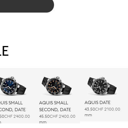
LE
AQUIS DATE
UIS SMALL
AQUIS SMALL
43.50
CHF 2’100.00
COND, DATE
SECOND, DATE
mm
.50
CHF 2’400.00
45.50
CHF 2’400.00
m
mm