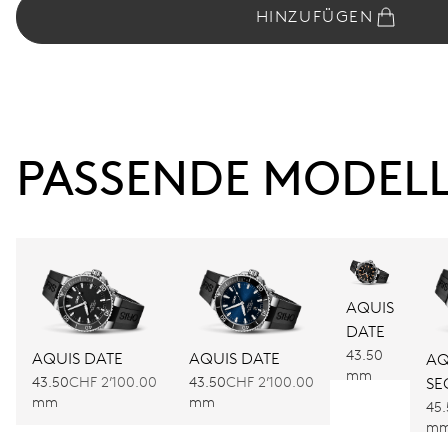
HINZUFÜGEN
PASSENDE MODEL
AQUIS
DATE
43.50
AQUIS DATE
AQUIS DATE
AQ
mm
43.50
CHF 2’100.00
43.50
CHF 2’100.00
SE
mm
mm
45
m