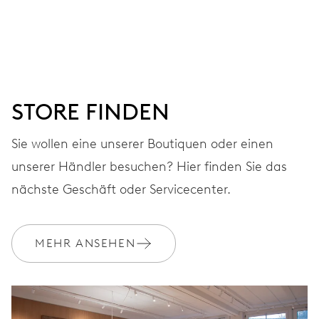
Stunden-, Minuten- und Sekundenzeiger aus der Mitte,
Fensterdatum, augenblicklicher Datumswechsel,
Datums-Korrektor, Sekunden-Stopp
STORE FINDEN
41 Std.
Sie wollen eine unserer Boutiquen oder einen
Gangreserve
unserer Händler besuchen? Hier finden Sie das
KALIBER
nächste Geschäft oder Servicecenter.
733-1
MEHR ANSEHEN
ABMESSUNGEN
Ø 25.60 mm, 11 1/2’’’
AUFZUG