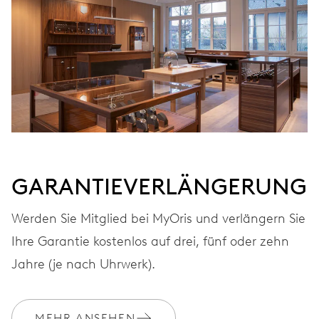
Automatischer Aufzug
FREQUENZ
28.800 A/h, 4 Hz
ZIFFERBLATT
Grau
GARANTIEVERLÄNGERUNG
Werden Sie Mitglied bei MyOris und verlängern Sie
ARMBAND
Edelstahl
Ihre Garantie kostenlos auf drei, fünf oder zehn
Jahre (je nach Uhrwerk).
GARANTIE
2 Jahre
MEHR ANSEHEN