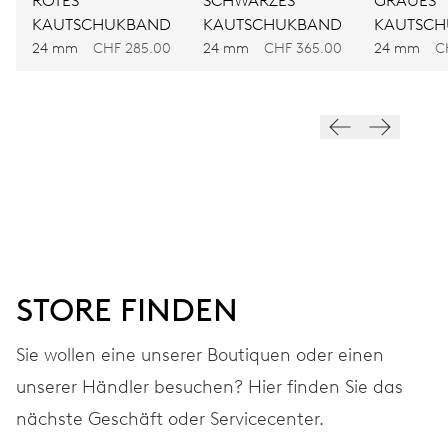
ROTES
SCHWARZES
GRAUES
KAUTSCHUKBAND
KAUTSCHUKBAND
KAUTSC
FREQUENZ
24 mm
CHF 285.00
24 mm
CHF 365.00
24 mm
C
28.800 A/h, 4 Hz
ZIFFERBLATT
Blau
ARMBAND
Kautschuk
STORE FINDEN
Sie wollen eine unserer Boutiquen oder einen
GARANTIE
2 Jahre
unserer Händler besuchen? Hier finden Sie das
Werden Sie Mitglied bei MyOris und verlängern Sie Ihre Garantie
nächste Geschäft oder Servicecenter.
kostenlos auf 3 Jahre