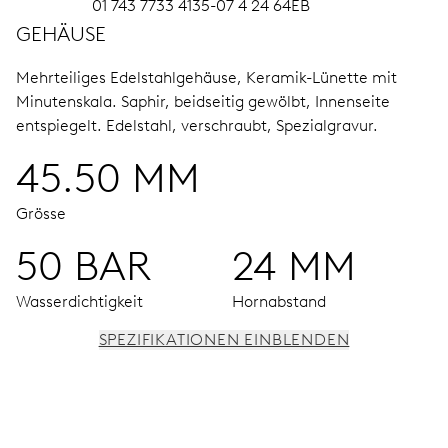
01 743 7733 4135-07 4 24 64EB
GEHÄUSE
Mehrteiliges Edelstahlgehäuse, Keramik-Lünette mit
Minutenskala.
Saphir, beidseitig gewölbt, Innenseite
entspiegelt.
Edelstahl, verschraubt, Spezialgravur.
45.50 MM
Grösse
50 BAR
24 MM
Wasserdichtigkeit
Hornabstand
SPEZIFIKATIONEN EINBLENDEN
UHRWERK
Stunden- und Minutenzeiger aus der Mitte, kleine
Sekunde bei 9 Uhr, Fensterdatum, Datums-Korrektor,