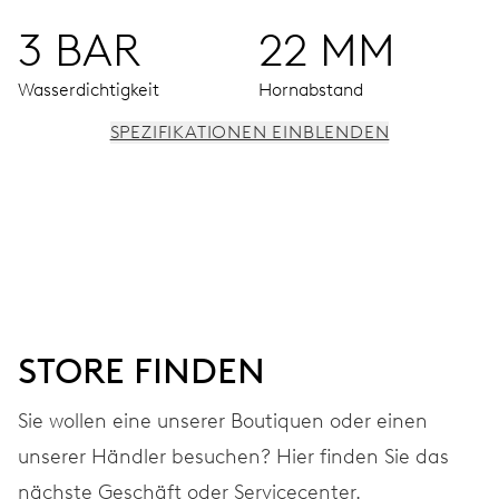
3 BAR
22 MM
Wasserdichtigkeit
Hornabstand
SPEZIFIKATIONEN EINBLENDEN
UHRWERK
Stunden-, Minuten-, Wochen- und Monatszeiger aus der
Mitte, kleine Sekunde bei 9 Uhr. Nichtlineare
Gangreserveanzeige bei 3 Uhr, Datumsfenster bei 9 Uhr,
Wochentagfenster bei 12 Uhr, Datums-, Wochentags- und
Wochenkorrektor, Feinstell-Vorrichtung und
Sekundenstopp
STORE FINDEN
Sie wollen eine unserer Boutiquen oder einen
240 Std.
unserer Händler besuchen? Hier finden Sie das
nächste Geschäft oder Servicecenter.