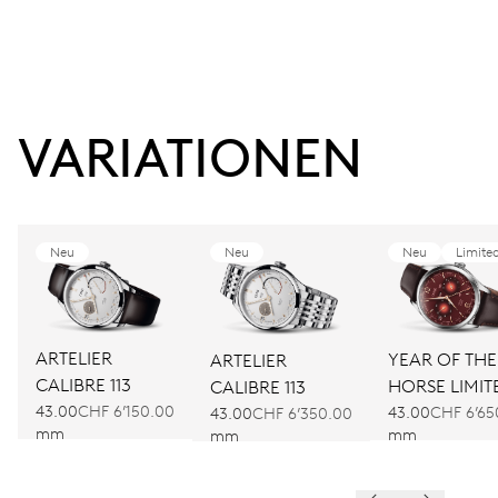
VARIATIONEN
Neu
Neu
Neu
Limite
ARTELIER
YEAR OF THE
ARTELIER
CALIBRE 113
HORSE LIMIT
CALIBRE 113
43.00
CHF 6’150.00
EDITION
43.00
CHF 6’65
43.00
CHF 6’350.00
mm
mm
mm