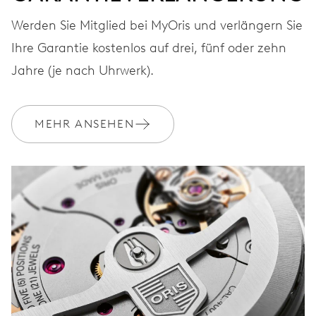
ZIFFERBLATT
Grün
Werden Sie Mitglied bei MyOris und verlängern Sie
Ihre Garantie kostenlos auf drei, fünf oder zehn
Jahre (je nach Uhrwerk).
ARMBAND
Leder
MEHR ANSEHEN
Luxuriöse Holz-
EXTRAS
Präsentierbox
GARANTIE
2 Jahre
Werden Sie Mitglied bei MyOris und verlängern Sie Ihre Garantie
kostenlos auf 5 Jahre
MYORIS