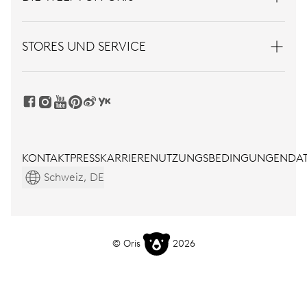
STORES UND SERVICE
KONTAKT
PRESS
KARRIERE
NUTZUNGSBEDINGUNGEN
DAT
Schweiz, DE
© Oris
2026