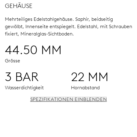
GEHÄUSE
Mehrteiliges Edelstahlgehäuse.
Saphir, beidseitig
gewölbt, Innenseite entspiegelt.
Edelstahl, mit Schrauben
fixiert, Mineralglas-Sichtboden.
44.50 MM
Grösse
3 BAR
22 MM
Wasserdichtigkeit
Hornabstand
SPEZIFIKATIONEN EINBLENDEN
UHRWERK
Stunden-, Minuten- und ¼-Sekunden-
Chronographenzeiger aus der Mitte, 3 Hilfszifferblätter