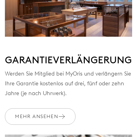
Automatischer Aufzug mit rotem Rotor
FREQUENZ
28.800 A/h, 4 Hz
GARANTIEVERLÄNGERUNG
ZIFFERBLATT
Schwarz
Werden Sie Mitglied bei MyOris und verlängern Sie
Ihre Garantie kostenlos auf drei, fünf oder zehn
Jahre (je nach Uhrwerk).
ARMBAND
Edelstahl
MEHR ANSEHEN
GARANTIE
2 Jahre