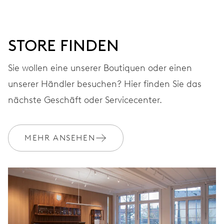
für laufende Sekunde, 30-Minuten- und 12-
Stundenzähler, Fensterdatum zwischen 4 und 5 Uhr,
Datumskorrektur durch Drücker bei 10 Uhr, Sekunden-
Stopp
STORE FINDEN
Sie wollen eine unserer Boutiquen oder einen
48 Std.
unserer Händler besuchen? Hier finden Sie das
nächste Geschäft oder Servicecenter.
Gangreserve
KALIBER
MEHR ANSEHEN
676
ABMESSUNGEN
Ø 30.00 mm, 13 1/4’’’
AUFZUG