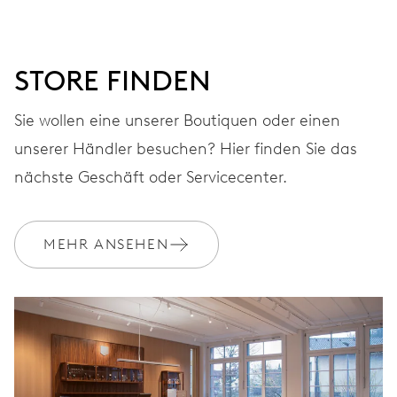
für laufende Sekunde, 30-Minuten- und 12-
Stundenzähler, Fensterdatum zwischen 4 und 5 Uhr,
Datumskorrektur durch Drücker bei 10 Uhr, Sekunden-
Stopp
STORE FINDEN
Sie wollen eine unserer Boutiquen oder einen
48 Std.
unserer Händler besuchen? Hier finden Sie das
nächste Geschäft oder Servicecenter.
Gangreserve
KALIBER
MEHR ANSEHEN
676
ABMESSUNGEN
Ø 30.00 mm, 13 1/4’’’
AUFZUG