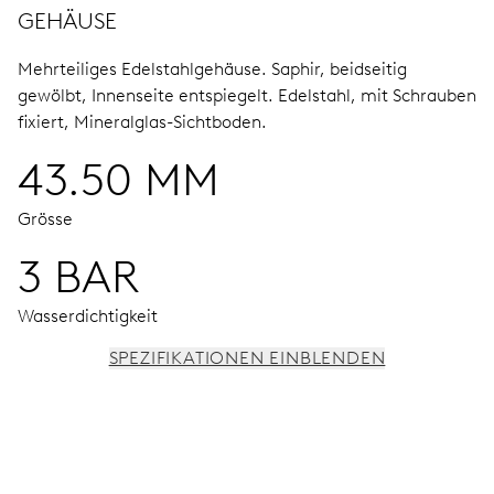
GEHÄUSE
Mehrteiliges Edelstahlgehäuse.
Saphir, beidseitig
gewölbt, Innenseite entspiegelt.
Edelstahl, mit Schrauben
fixiert, Mineralglas-Sichtboden.
43.50 MM
Grösse
3 BAR
Wasserdichtigkeit
SPEZIFIKATIONEN EINBLENDEN
UHRWERK
Stunden-, Minuten- und ¼-Sekunden-
Chronographenzeiger aus der Mitte, 3 Hilfszifferblätter