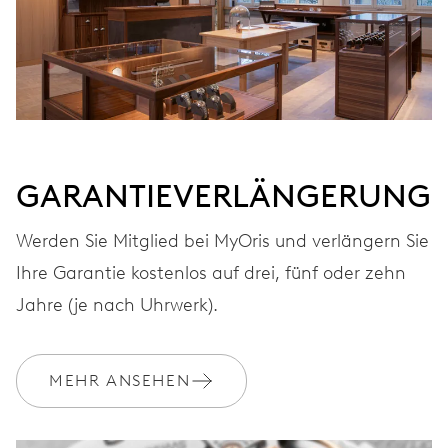
Automatischer Aufzug mit rotem Rotor
FREQUENZ
28.800 A/h, 4 Hz
GARANTIEVERLÄNGERUNG
ZIFFERBLATT
Schwarz
Werden Sie Mitglied bei MyOris und verlängern Sie
Ihre Garantie kostenlos auf drei, fünf oder zehn
Jahre (je nach Uhrwerk).
ARMBAND
Edelstahl
MEHR ANSEHEN
GARANTIE
2 Jahre