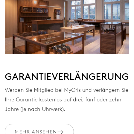
Automatischer Aufzug
FREQUENZ
28.800 A/h, 4 Hz
ZIFFERBLATT
Schwarz
GARANTIEVERLÄNGERUNG
Werden Sie Mitglied bei MyOris und verlängern Sie
ARMBAND
Edelstahl
Ihre Garantie kostenlos auf drei, fünf oder zehn
Jahre (je nach Uhrwerk).
GARANTIE
2 Jahre
MEHR ANSEHEN