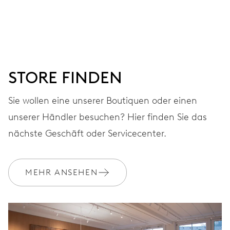
Stunden-, Minuten- und Sekundenzeiger aus der Mitte,
Fensterdatum, augenblicklicher Datumswechsel,
Datums-Korrektor, Sekunden-Stopp
STORE FINDEN
38 Std.
Sie wollen eine unserer Boutiquen oder einen
Gangreserve
unserer Händler besuchen? Hier finden Sie das
KALIBER
nächste Geschäft oder Servicecenter.
637
MEHR ANSEHEN
ABMESSUNGEN
Ø 25.60 mm, 11 1/2’’’
AUFZUG