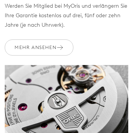
Werden Sie Mitglied bei MyOris und verlängern Sie
Ihre Garantie kostenlos auf drei, fünf oder zehn
ARMBAND
Edelstahl
Jahre (je nach Uhrwerk).
MEHR ANSEHEN
GARANTIE
2 Jahre
Werden Sie Mitglied bei MyOris und verlängern Sie Ihre Garantie
kostenlos auf 3 Jahre
MYORIS