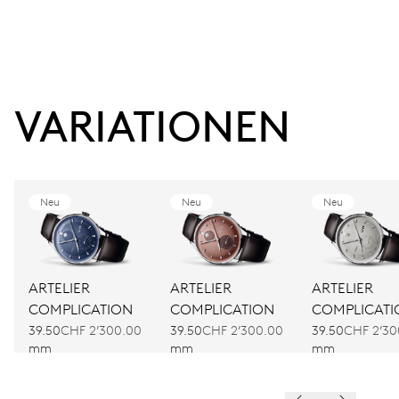
VARIATIONEN
Neu
Neu
Neu
ARTELIER
ARTELIER
ARTELIER
COMPLICATION
COMPLICATION
COMPLICATI
39.50
CHF 2’300.00
39.50
CHF 2’300.00
39.50
CHF 2’30
mm
mm
mm