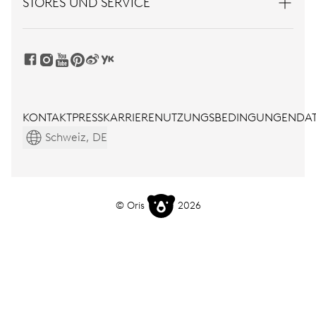
STORES UND SERVICE
KONTAKT
PRESS
KARRIERE
NUTZUNGSBEDINGUNGEN
DAT
Schweiz, DE
© Oris
2026