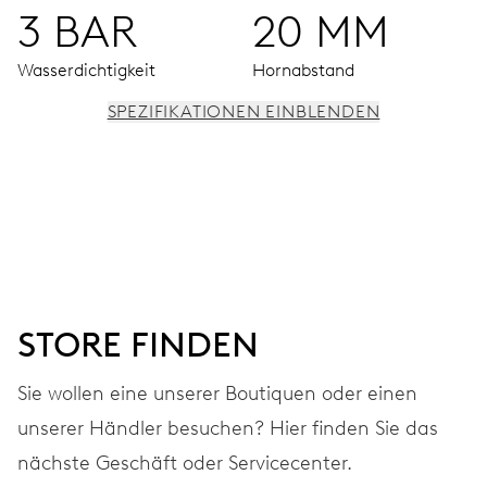
3 BAR
20 MM
Wasserdichtigkeit
Hornabstand
SPEZIFIKATIONEN EINBLENDEN
UHRWERK
Stunden-, Minuten- und Sekundenzeiger aus der Mitte,
Sekundärzifferblatt für eine zweite Zeitzone (24
Stunden), Schnellkorrektur mittels Drücker,
Mondphasenfenster, Feinstellvorrichtung und
Stoppsekunde.
STORE FINDEN
Sie wollen eine unserer Boutiquen oder einen
41 Std.
unserer Händler besuchen? Hier finden Sie das
Gangreserve
nächste Geschäft oder Servicecenter.