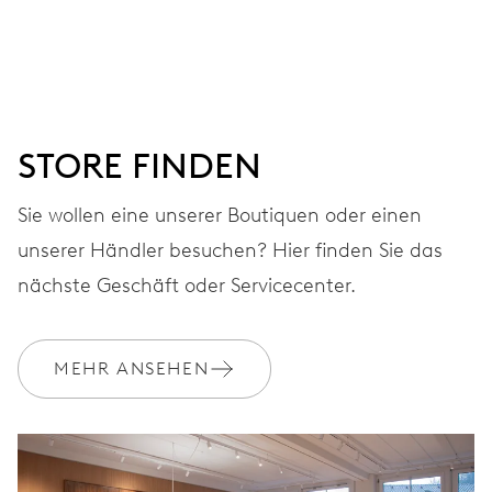
Stunden-, Minuten- und Sekundenzeiger aus der Mitte,
Feinregulierung und Sekunden-Stopp
38 Std.
STORE FINDEN
Gangreserve
Sie wollen eine unserer Boutiquen oder einen
unserer Händler besuchen? Hier finden Sie das
KALIBER
560
nächste Geschäft oder Servicecenter.
ABMESSUNGEN
MEHR ANSEHEN
Ø 17.20 mm, 7 3/4’’’
AUFZUG
Automatischer Aufzug