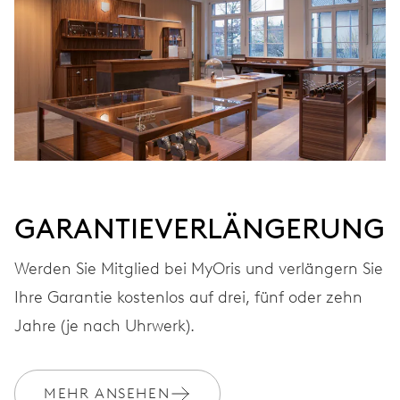
FREQUENZ
28.800 A/h, 4 Hz
ZIFFERBLATT
Grau
GARANTIEVERLÄNGERUNG
ARMBAND
Leder
Werden Sie Mitglied bei MyOris und verlängern Sie
Ihre Garantie kostenlos auf drei, fünf oder zehn
Jahre (je nach Uhrwerk).
GARANTIE
2 Jahre
Werden Sie Mitglied bei MyOris und verlängern Sie Ihre Garantie
MEHR ANSEHEN