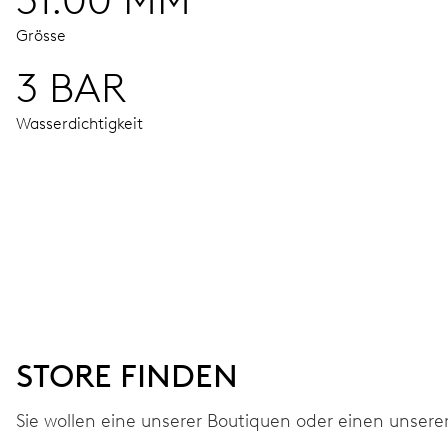
31.00 MM
Grösse
3 BAR
Wasserdichtigkeit
UHRWERK
Stunden-, Minuten- und Sekundenzeiger aus der Mitte, Fei
38 Std.
STORE FINDEN
Gangreserve
Sie wollen eine unserer Boutiquen oder einen unsere
KALIBER