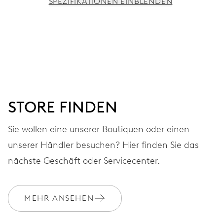
SPEZIFIKATIONEN EINBLENDEN
UHRWERK
Stunden-, Minuten- und Sekundenzeiger aus der Mitte,
Feinregulierung und Sekunden-Stopp
38 Std.
STORE FINDEN
Gangreserve
Sie wollen eine unserer Boutiquen oder einen
unserer Händler besuchen? Hier finden Sie das
KALIBER
560
nächste Geschäft oder Servicecenter.
ABMESSUNGEN
MEHR ANSEHEN
Ø 17.20 mm, 7 3/4’’’