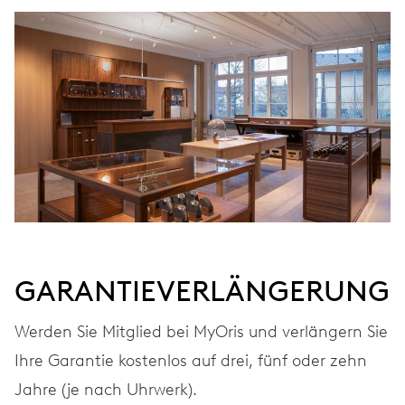
AUFZUG
Automatischer Aufzug
FREQUENZ
28.800 A/h, 4 Hz
ZIFFERBLATT
Grau
GARANTIEVERLÄNGERUNG
ARMBAND
Edelstahl
Werden Sie Mitglied bei MyOris und verlängern Sie
Ihre Garantie kostenlos auf drei, fünf oder zehn
Jahre (je nach Uhrwerk).