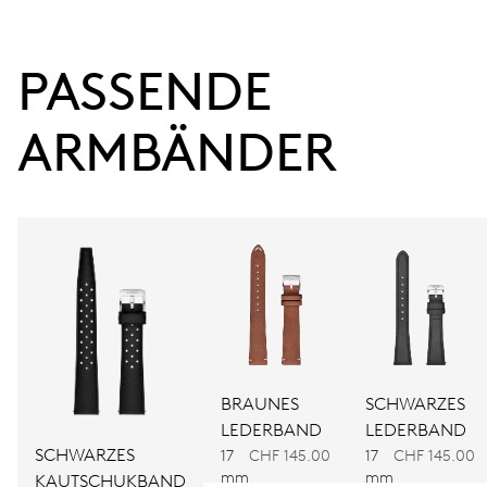
38 Std.
PASSENDE 
Gangreserve
ARMBÄNDER
KALIBER
560
ABMESSUNGEN
Ø 17.20 mm, 7 3/4’’’
AUFZUG
Automatischer Aufzug
BRAUNES
SCHWARZES
LEDERBAND
LEDERBAND
SCHWARZES
FREQUENZ
17
CHF 145.00
17
CHF 145.00
mm
mm
KAUTSCHUKBAND