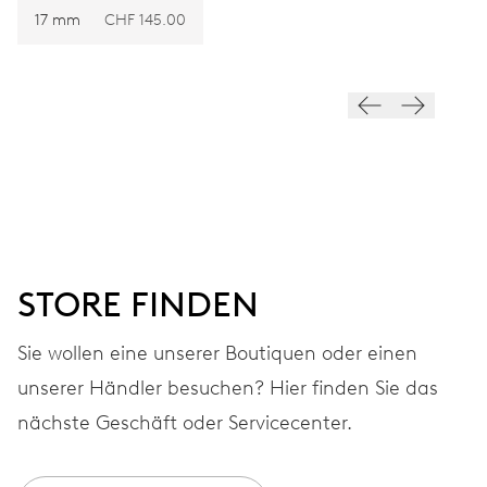
28.800 A/h, 4 Hz
17 mm
CHF 145.00
ZIFFERBLATT
Grau
ARMBAND
Leder
STORE FINDEN
GARANTIE
2 Jahre
Sie wollen eine unserer Boutiquen oder einen
unserer Händler besuchen? Hier finden Sie das
Werden Sie Mitglied bei MyOris und verlängern Sie Ihre Garantie
kostenlos auf 3 Jahre
nächste Geschäft oder Servicecenter.
MYORIS