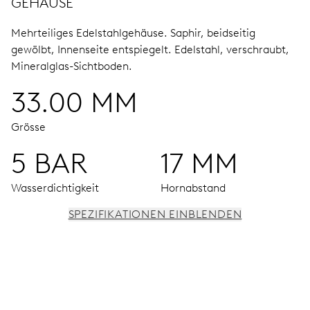
GEHÄUSE
Mehrteiliges Edelstahlgehäuse.
Saphir, beidseitig
gewölbt, Innenseite entspiegelt.
Edelstahl, verschraubt,
Mineralglas-Sichtboden.
33.00 MM
Grösse
5 BAR
17 MM
Wasserdichtigkeit
Hornabstand
SPEZIFIKATIONEN EINBLENDEN
UHRWERK
Stunden-, Minuten- und Sekundenzeiger aus der Mitte,
Feinregulierung und Sekunden-Stopp