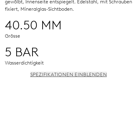
gewölbt, Innenseite entspiegelt.
Edelstahl, mit Schrauben
fixiert, Mineralglas-Sichtboden.
40.50 MM
Grösse
5 BAR
Wasserdichtigkeit
SPEZIFIKATIONEN EINBLENDEN
UHRWERK
Stunden-, Minuten- und Sekundenzeiger aus der Mitte,
Feinregulierung und Sekunden-Stopp
38 Std.