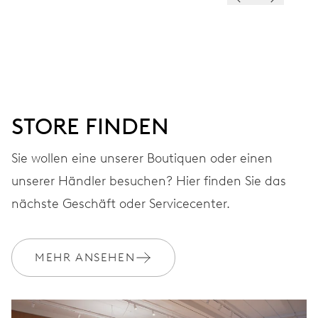
ZIFFERBLATT
Grau
ARMBAND
Edelstahl
STORE FINDEN
Sie wollen eine unserer Boutiquen oder einen
GARANTIE
2 Jahre
unserer Händler besuchen? Hier finden Sie das
nächste Geschäft oder Servicecenter.
Werden Sie Mitglied bei MyOris und verlängern Sie Ihre Garantie
kostenlos auf 3 Jahre
MEHR ANSEHEN
MYORIS