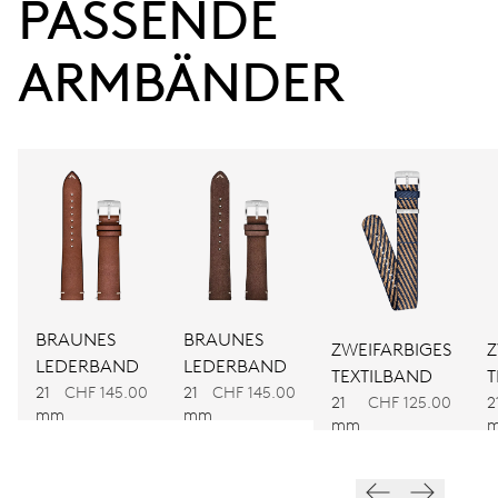
PASSENDE 
Gangreserve
ARMBÄNDER
KALIBER
734
ABMESSUNGEN
Ø 25.60 mm, 11 1/2’’’
AUFZUG
Automatischer Aufzug
BRAUNES
BRAUNES
ZWEIFARBIGES
Z
LEDERBAND
LEDERBAND
TEXTILBAND
T
FREQUENZ
21
CHF 145.00
21
CHF 145.00
21
CHF 125.00
2
mm
mm
28.800 A/h, 4 Hz
mm