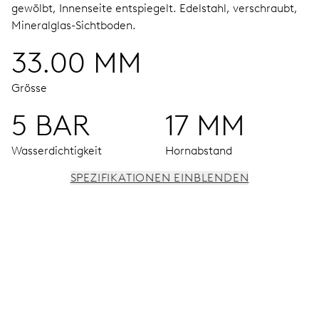
gewölbt, Innenseite entspiegelt.
Edelstahl, verschraubt,
Mineralglas-Sichtboden.
33.00 MM
Grösse
5 BAR
17 MM
Wasserdichtigkeit
Hornabstand
SPEZIFIKATIONEN EINBLENDEN
UHRWERK
Stunden-, Minuten- und Sekundenzeiger aus der Mitte,
Feinregulierung und Sekunden-Stopp