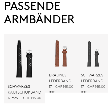
38 Std.
PASSENDE 
Gangreserve
ARMBÄNDER
KALIBER
560
ABMESSUNGEN
Ø 17.20 mm, 7 3/4’’’
AUFZUG
Automatischer Aufzug
BRAUNES
SCHWARZES
LEDERBAND
LEDERBAND
SCHWARZES
FREQUENZ
17
CHF 145.00
17
CHF 145.00
mm
mm
KAUTSCHUKBAND
28.800 A/h, 4 Hz
17 mm
CHF 145.00