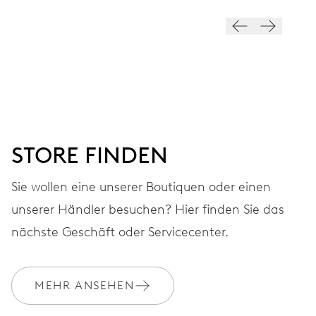
ZIFFERBLATT
Grau
ARMBAND
Leder
STORE FINDEN
Nachhaltig bezogene und
Sie wollen eine unserer Boutiquen oder einen
EXTRAS
produzierte Materialien der
unserer Händler besuchen? Hier finden Sie das
Armbänder
nächste Geschäft oder Servicecenter.
GARANTIE
2 Jahre
MEHR ANSEHEN
Werden Sie Mitglied bei MyOris und verlängern Sie Ihre Garantie