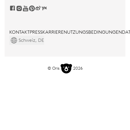
KONTAKT
PRESS
KARRIERE
NUTZUNGSBEDINGUNGEN
DAT
Schweiz, DE
© Oris
2026