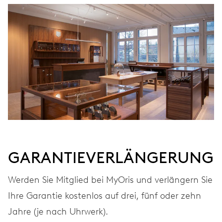
AUFZUG
Automatischer Aufzug, unidirektional drehender
Rotor
FREQUENZ
28.800 A/h, 4 Hz
ZIFFERBLATT
Grau
GARANTIEVERLÄNGERUNG
Werden Sie Mitglied bei MyOris und verlängern Sie
ARMBAND
Leder
Ihre Garantie kostenlos auf drei, fünf oder zehn
Jahre (je nach Uhrwerk).