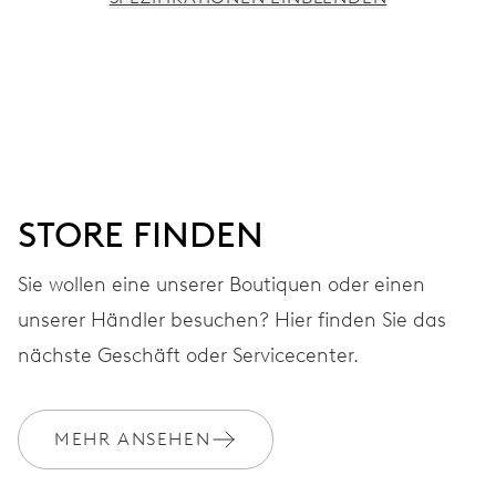
UHRWERK
Stunden- und Minutenzeiger aus der Mitte, kleine
Sekunde bei 6 Uhr, Sekunden-Stopp
120 Std.
STORE FINDEN
Gangreserve
Sie wollen eine unserer Boutiquen oder einen
unserer Händler besuchen? Hier finden Sie das
KALIBER
CALIBRE 401 (ohne Datum)
nächste Geschäft oder Servicecenter.
ABMESSUNGEN
MEHR ANSEHEN
Ø 30.00 mm, 13 1/4’’’