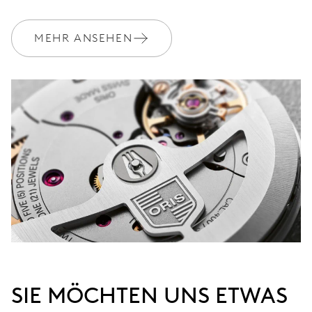
Geschenkbox aus Holz,
EXTRAS
limitiert auf 250 Stück
MEHR ANSEHEN
GARANTIE
2 Jahre
Werden Sie Mitglied bei MyOris und verlängern Sie Ihre Garantie
kostenlos auf 10 Jahre
MYORIS
SIE MÖCHTEN UNS ETWAS