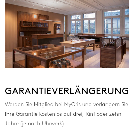
KALIBER
690
ABMESSUNGEN
Ø 25.60 mm, 11 1/2’’’
AUFZUG
Automatischer Aufzug
GARANTIEVERLÄNGERUNG
FREQUENZ
28.800 A/h, 4 Hz
Werden Sie Mitglied bei MyOris und verlängern Sie
Ihre Garantie kostenlos auf drei, fünf oder zehn
Jahre (je nach Uhrwerk).