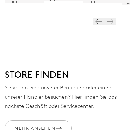
mm
mm
mm
FREQUENZ
28.800 A/h, 4 Hz
ZIFFERBLATT
Schwarz
STORE FINDEN
ARMBAND
Leder
Sie wollen eine unserer Boutiquen oder einen
unserer Händler besuchen? Hier finden Sie das
Reisetasche-Set, Zertifikat,
EXTRAS
nächste Geschäft oder Servicecenter.
limitiert auf 1000 Stück
MEHR ANSEHEN