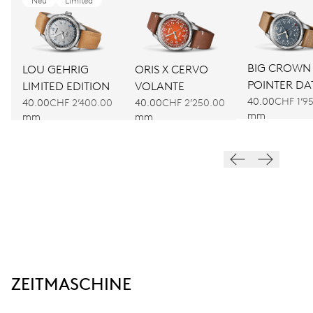
Neu
Limited
BIG CROWN
LOU GEHRIG
ORIS X CERVO
POINTER DA
LIMITED EDITION
VOLANTE
40.00
CHF 1’9
40.00
CHF 2’400.00
40.00
CHF 2’250.00
mm
mm
mm
ZEITMASCHINE