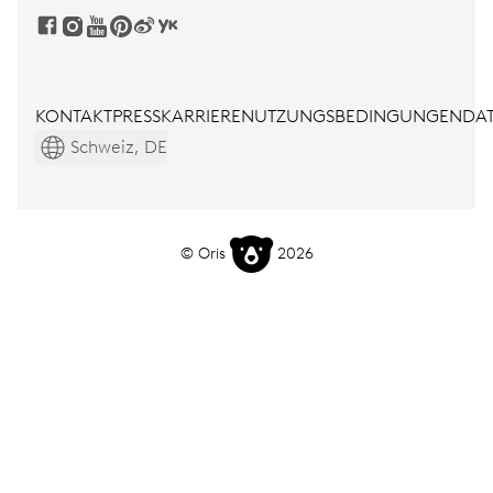
KONTAKT
PRESS
KARRIERE
NUTZUNGSBEDINGUNGEN
DAT
Schweiz, DE
© Oris
2026