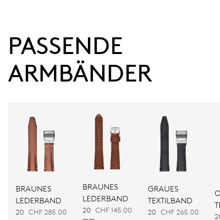
Datumswechsel, Datums-Korrektor, Sekunden-Stopp
PASSENDE 
38 Std.
Gangreserve
ARMBÄNDER
KALIBER
754
ABMESSUNGEN
Ø 25.60 mm, 11 1/2’’’
AUFZUG
BRAUNES
BRAUNES
GRAUES
Automatischer Aufzug
O
LEDERBAND
LEDERBAND
TEXTILBAND
T
20
CHF 145.00
20
CHF 285.00
20
CHF 265.00
2