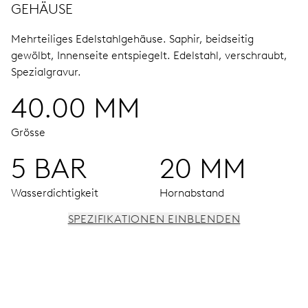
GEHÄUSE
Mehrteiliges Edelstahlgehäuse.
Saphir, beidseitig
gewölbt, Innenseite entspiegelt.
Edelstahl, verschraubt,
Spezialgravur.
40.00 MM
Grösse
5 BAR
20 MM
Wasserdichtigkeit
Hornabstand
SPEZIFIKATIONEN EINBLENDEN
UHRWERK
Stunden-, Minuten- und Sekundenzeiger aus der Mitte,
Datumszeiger aus der Mitte, augenblicklicher