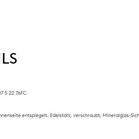
ILS
07 5 22 76FC
Innenseite entspiegelt.
Edelstahl, verschraubt, Mineralglas-Sic