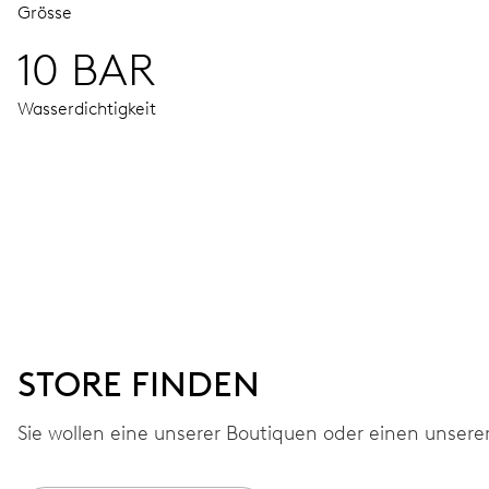
Grösse
10 BAR
Wasserdichtigkeit
UHRWERK
Stunden- und Minutenzeiger aus der Mitte, kleine Sekunde
und Wochentags-Korrektor, Sekunden-Stopp
38 Std.
STORE FINDEN
Gangreserve
Sie wollen eine unserer Boutiquen oder einen unsere
KALIBER