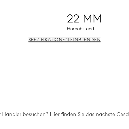
22 MM
Hornabstand
SPEZIFIKATIONEN EINBLENDEN
 bei 9 Uhr, Fensterdatum, Wochentagszeiger aus der Mitte, 
r Händler besuchen? Hier finden Sie das nächste Gesch