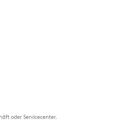
augenblicklicher Datums- und Wochentagswechsel, Datums-
äft oder Servicecenter.