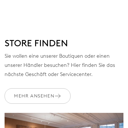
Stunden- und Minutenzeiger aus der Mitte, kleine
Sekunde bei 9 Uhr, Fensterdatum, Wochentagszeiger aus
der Mitte, augenblicklicher Datums- und
Wochentagswechsel, Datums- und Wochentags-
Korrektor, Sekunden-Stopp
STORE FINDEN
Sie wollen eine unserer Boutiquen oder einen
38 Std.
unserer Händler besuchen? Hier finden Sie das
Gangreserve
nächste Geschäft oder Servicecenter.
KALIBER
745
MEHR ANSEHEN
ABMESSUNGEN
Ø 25.60 mm, 11 1/2’’’