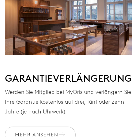
AUFZUG
Automatischer Aufzug
FREQUENZ
28.800 A/h, 4 Hz
GARANTIEVERLÄNGERUNG
ZIFFERBLATT
Schwarz
Werden Sie Mitglied bei MyOris und verlängern Sie
Ihre Garantie kostenlos auf drei, fünf oder zehn
ARMBAND
Edelstahl
Jahre (je nach Uhrwerk).
MEHR ANSEHEN