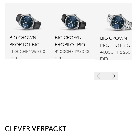
BIG CROWN
BIG CROWN
BIG CROWN
PROPILOT BIG
PROPILOT BIG
PROPILOT BIG
DATE
DATE
41.00
CHF 1’950.00
41.00
CHF 1’950.00
DATE
41.00
CHF 2’250
mm
mm
mm
CLEVER VERPACKT