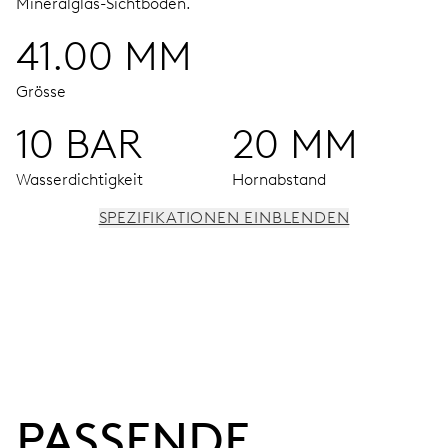
Mineralglas-Sichtboden.
41.00 MM
Grösse
10 BAR
20 MM
Wasserdichtigkeit
Hornabstand
SPEZIFIKATIONEN EINBLENDEN
UHRWERK
Stunden-, Minuten- und Sekundenzeiger aus der Mitte,
grosses Datumsfenster, augenblickliches Datum,
Datums-Korrekturdrücker, Sekundenstopp
PASSENDE 
38 Std.