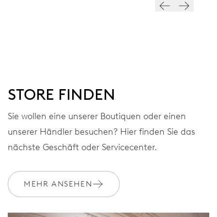
ZIFFERBLATT
Schwarz
ARMBAND
Edelstahl
STORE FINDEN
Sie wollen eine unserer Boutiquen oder einen
GARANTIE
2 Jahre
unserer Händler besuchen? Hier finden Sie das
Werden Sie Mitglied bei MyOris und verlängern Sie Ihre Garantie
nächste Geschäft oder Servicecenter.
kostenlos auf 3 Jahre
MYORIS
MEHR ANSEHEN