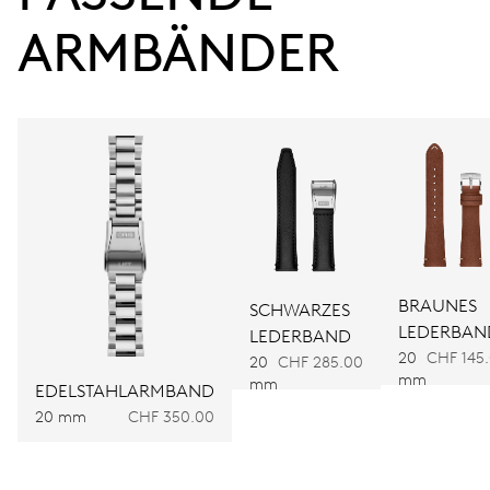
Gangreserve
ARMBÄNDER
KALIBER
751
ABMESSUNGEN
Ø 32.20 mm, 14 1/4’’’
AUFZUG
BRAUNES
SCHWARZES
Automatischer Aufzug
LEDERBAN
LEDERBAND
20
CHF 145
20
CHF 285.00
mm
mm
FREQUENZ
EDELSTAHLARMBAND
28.800 A/h, 4 Hz
20 mm
CHF 350.00