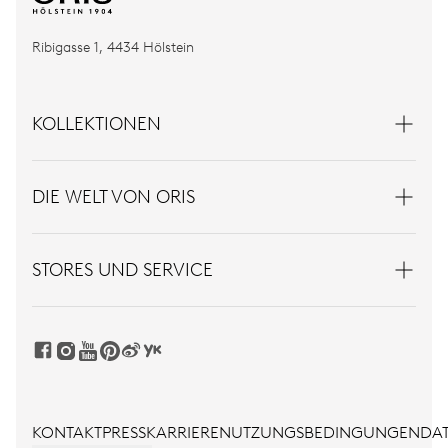
Ribigasse 1, 4434 Hölstein
KOLLEKTIONEN
DIE WELT VON ORIS
STORES UND SERVICE
KONTAKT
PRESS
KARRIERE
NUTZUNGSBEDINGUNGEN
DAT