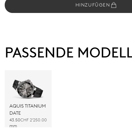
HINZUFÜGEN
PASSENDE MODEL
AQUIS TITANIUM
DATE
43.50
CHF 2’250.00
mm