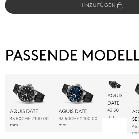
HINZUFÜGEN
PASSENDE MODEL
AQUIS
DATE
43.50
AQUIS DATE
AQUIS DATE
AQ
mm
43.50
CHF 2’100.00
43.50
CHF 2’100.00
SE
mm
mm
45
m