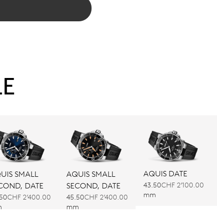
LE
AQUIS DATE
UIS SMALL
AQUIS SMALL
43.50
CHF 2’100.00
COND, DATE
SECOND, DATE
mm
.50
CHF 2’400.00
45.50
CHF 2’400.00
m
mm