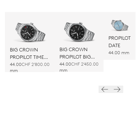
PROPILOT
DATE
BIG CROWN
BIG CROWN
44.00 mm
PROPILOT BIG
PROPILOT TIMER
DAY DATE
44.00
CHF 2’450.00
GMT
44.00
CHF 2’800.00
mm
mm