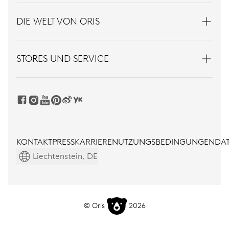
DIE WELT VON ORIS
STORES UND SERVICE
KONTAKT
PRESS
KARRIERE
NUTZUNGSBEDINGUNGEN
DAT
Liechtenstein, DE
© Oris
2026