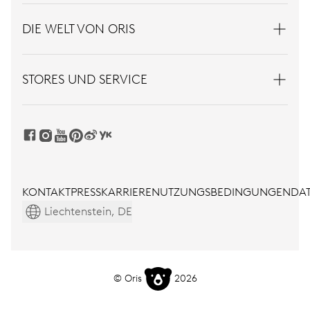
DIE WELT VON ORIS
STORES UND SERVICE
KONTAKT
PRESS
KARRIERE
NUTZUNGSBEDINGUNGEN
DAT
Liechtenstein, DE
© Oris
2026