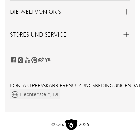
DIE WELT VON ORIS
STORES UND SERVICE
KONTAKT
PRESS
KARRIERE
NUTZUNGSBEDINGUNGEN
DAT
Liechtenstein, DE
© Oris
2026