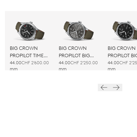
BIG CROWN
BIG CROWN
BIG CROWN
PROPILOT TIMER
PROPILOT BIG
PROPILOT BI
GMT
DAY DATE
DAY DATE
44.00
CHF 2’600.00
44.00
CHF 2’250.00
44.00
CHF 2’2
mm
mm
mm