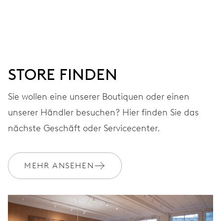
Stunden-, Minuten- und Sekundenzeiger aus der Mitte,
Fensterdatum, augenblicklicher Datumswechsel,
Datums-Korrektor, Sekunden-Stopp
STORE FINDEN
38 Std.
Sie wollen eine unserer Boutiquen oder einen
Gangreserve
unserer Händler besuchen? Hier finden Sie das
KALIBER
nächste Geschäft oder Servicecenter.
637
MEHR ANSEHEN
ABMESSUNGEN
Ø 25.60 mm, 11 1/2’’’
AUFZUG