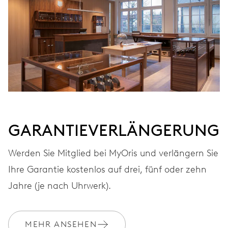
Automatischer Aufzug
FREQUENZ
28.800 A/h, 4 Hz
ZIFFERBLATT
Grau
GARANTIEVERLÄNGERUNG
Werden Sie Mitglied bei MyOris und verlängern Sie
ARMBAND
Leder
Ihre Garantie kostenlos auf drei, fünf oder zehn
Jahre (je nach Uhrwerk).
GARANTIE
2 Jahre
MEHR ANSEHEN