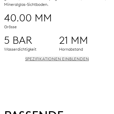
Mineralglas-Sichtboden.
40.00 MM
Grösse
5 BAR
21 MM
Wasserdichtigkeit
Hornabstand
SPEZIFIKATIONEN EINBLENDEN
UHRWERK
Stunden-, Minuten- und Sekundenzeiger aus der Mitte,
Hilfszifferblatt für Datum, Wochentag und 2. Zeitzone
(24 h), Schnellkorrektur mittels Drücker,
Mondphasenfenster, Feinregulierung und Sekunden-
Stopp