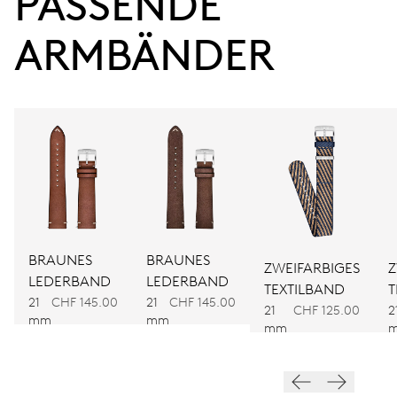
PASSENDE 
ARMBÄNDER
38 Std.
Gangreserve
KALIBER
781
ABMESSUNGEN
Ø 30.00 mm, 13 1/4’’’
BRAUNES
BRAUNES
ZWEIFARBIGES
Z
LEDERBAND
LEDERBAND
TEXTILBAND
T
AUFZUG
21
CHF 145.00
21
CHF 145.00
21
CHF 125.00
2
Automatischer Aufzug
mm
mm
mm
FREQUENZ
28.800 A/h, 4 Hz