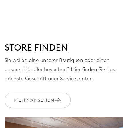
ZIFFERBLATT
Grau
STORE FINDEN
ARMBAND
Sie wollen eine unserer Boutiquen oder einen
Edelstahl
unserer Händler besuchen? Hier finden Sie das
nächste Geschäft oder Servicecenter.
GARANTIE
2 Jahre
MEHR ANSEHEN
Werden Sie Mitglied bei MyOris und verlängern Sie Ihre Garantie
kostenlos auf 3 Jahre
MYORIS