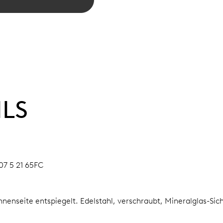
ILS
07 5 21 65FC
Innenseite entspiegelt.
Edelstahl, verschraubt, Mineralglas-Sic