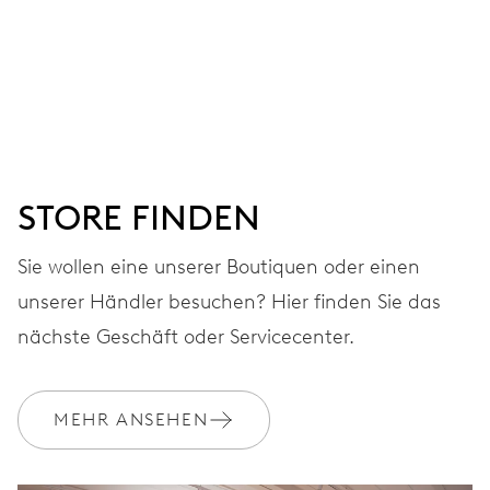
UHRWERK
Stunden-, Minuten- und Sekundenzeiger aus der Mitte,
separate Datums- und Wochentagsfenster,
augenblicklicher Datums- und Wochentagswechsel,
Datums- und Wochentags-Korrektor, Sekunden-Stopp
STORE FINDEN
38 Std.
Sie wollen eine unserer Boutiquen oder einen
Gangreserve
unserer Händler besuchen? Hier finden Sie das
nächste Geschäft oder Servicecenter.
KALIBER
735
MEHR ANSEHEN
ABMESSUNGEN
Ø 25.60 mm, 11 1/2’’’