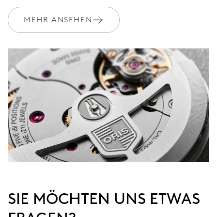
Luxuriöse Spezial-
MEHR ANSEHEN
EXTRAS
Holzschatulle, limitiert auf
2000 Stück
GARANTIE
2 Jahre
Werden Sie Mitglied bei MyOris und verlängern Sie Ihre Garantie
kostenlos auf 3 Jahre
MYORIS
SIE MÖCHTEN UNS ETWAS