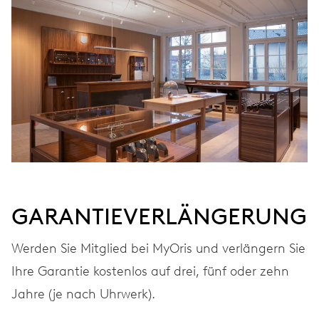
AUFZUG
Automatischer Aufzug
FREQUENZ
28.800 A/h, 4 Hz
ZIFFERBLATT
Schwarz
GARANTIEVERLÄNGERUNG
Werden Sie Mitglied bei MyOris und verlängern Sie
Ihre Garantie kostenlos auf drei, fünf oder zehn
ARMBAND
Edelstahl
Jahre (je nach Uhrwerk).