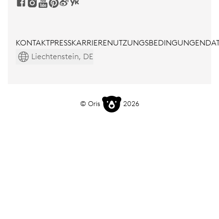
KONTAKT
PRESS
KARRIERE
NUTZUNGSBEDINGUNGEN
DAT
Liechtenstein, DE
© Oris
2026