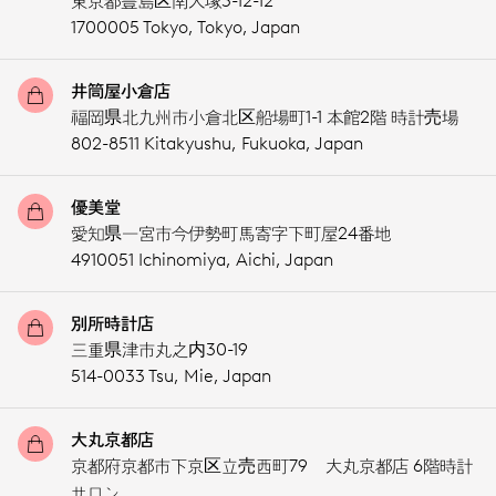
東京都豊島区南大塚3-12-12
1700005 Tokyo,
Tokyo,
Japan
井筒屋小倉店
福岡県北九州市小倉北区船場町1-1 本館2階 時計売場
802-8511 Kitakyushu,
Fukuoka,
Japan
優美堂
愛知県一宮市今伊勢町馬寄字下町屋24番地
4910051 Ichinomiya,
Aichi,
Japan
別所時計店
三重県津市丸之内30-19
514-0033 Tsu,
Mie,
Japan
大丸京都店
京都府京都市下京区立売西町79 大丸京都店 6階時計
サロン