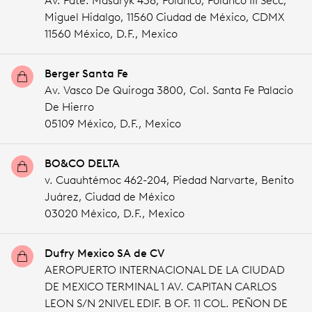
Av. Pdte. Masaryk 438, Polanco, Polanco III Secc,
Miguel Hidalgo, 11560 Ciudad de México, CDMX
11560 México,
D.F.,
Mexico
Berger Santa Fe
Av. Vasco De Quiroga 3800, Col. Santa Fe Palacio
De Hierro
05109 México,
D.F.,
Mexico
BO&CO DELTA
v. Cuauhtémoc 462-204, Piedad Narvarte, Benito
Juárez, Ciudad de México
03020 México,
D.F.,
Mexico
Dufry Mexico SA de CV
AEROPUERTO INTERNACIONAL DE LA CIUDAD
DE MEXICO TERMINAL 1 AV. CAPITAN CARLOS
LEON S/N 2NIVEL EDIF. B OF. 11 COL. PEÑON DE