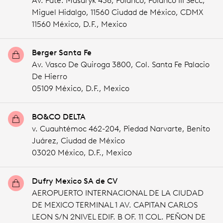
Av. Pdte. Masaryk 438, Polanco, Polanco III Secc,
Miguel Hidalgo, 11560 Ciudad de México, CDMX
11560 México,
D.F.,
Mexico
Berger Santa Fe
Av. Vasco De Quiroga 3800, Col. Santa Fe Palacio
De Hierro
05109 México,
D.F.,
Mexico
BO&CO DELTA
v. Cuauhtémoc 462-204, Piedad Narvarte, Benito
Juárez, Ciudad de México
03020 México,
D.F.,
Mexico
Dufry Mexico SA de CV
AEROPUERTO INTERNACIONAL DE LA CIUDAD
DE MEXICO TERMINAL 1 AV. CAPITAN CARLOS
LEON S/N 2NIVEL EDIF. B OF. 11 COL. PEÑON DE