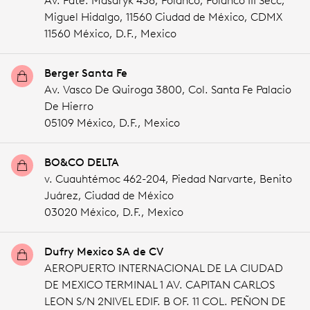
Av. Pdte. Masaryk 438, Polanco, Polanco III Secc,
Miguel Hidalgo, 11560 Ciudad de México, CDMX
11560 México,
D.F.,
Mexico
Berger Santa Fe
Av. Vasco De Quiroga 3800, Col. Santa Fe Palacio
De Hierro
05109 México,
D.F.,
Mexico
BO&CO DELTA
v. Cuauhtémoc 462-204, Piedad Narvarte, Benito
Juárez, Ciudad de México
03020 México,
D.F.,
Mexico
Dufry Mexico SA de CV
AEROPUERTO INTERNACIONAL DE LA CIUDAD
DE MEXICO TERMINAL 1 AV. CAPITAN CARLOS
LEON S/N 2NIVEL EDIF. B OF. 11 COL. PEÑON DE