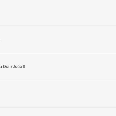
4
a Dom João II