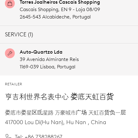
Torres Joalheiros Cascais Shopping
Cascais Shopping, EN 9 - Loja 08/09
2645-543 Alcabideche,
Portugal
SERVICE (1)
Auto-Quartzo Lda
39 Avenida Almirante Reis
1169-039 Lisboa,
Portugal
RETAILER
亨吉利世界名表中心 娄底天虹百货
娄底市娄星区氐星路 万豪城市广场 天虹百货负一层
417000 Lou Di(Hu Nan),
Hu Nan ,
China
Tel: +86 738288267